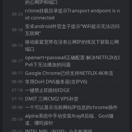
的公网IP和端口
rclone挂载目录提示Transport endpoint is n
09-23
ot connected
安卓android外贸盒子提示“WiFi提示无法访问
09-18
互联网”
移动家庭宽带在没有公网IP的情况下获取公网
09-13
端口
openwrt+passwall正确配置-解决NETFLIX在I
08-17
Pv6下无法播放的问题
Google Chrome已经支持NETFLIX 4K串流
08-17
常用DoH DNS服务器(含IPV6)
08-06
一键禁止IE跳转EDGE
07-18
DMIT 三网CMI2 VPS补货
07-10
一个可以显示当前网站IP信息的chrome插件
06-06
alpine系统中手动安装XrayR后端、Gost隧
05-19
道、哪吒探针
INTEL N95（N100）小主板测评
05-11