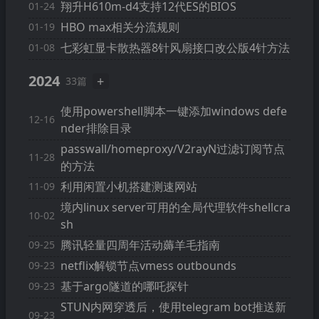
翔升H610m-d4支持12代ES的BIOS
01-24
HBO max相关分流规则
01-19
七彩虹显卡散热器8针风扇接口改公版4针方法
01-08
2024
+
33篇
使用powershell脚本一键添加windows defe
12-16
nder排除目录
passwall/homeproxy/V2rayN过滤订阅节点
11-28
的方法
利用闲置小机搭建测速网站
11-09
境内linux server可用的全局代理软件shellcra
10-02
sh
腾讯轻量四周年活动薅羊毛指南
09-25
netflix解锁节点vmess outbounds
09-23
基于argo隧道的哪吒探针
09-23
STUN内网穿透后，使用telegram bot推送新
09-23