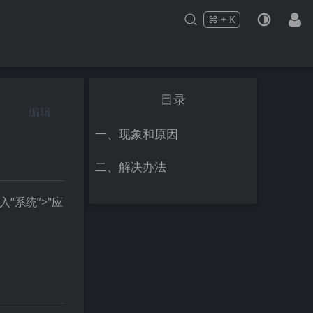
⌘
+
K
Press
and
to search
目录
编辑
一、现象和原因
二、解决办法
“系统”>"应