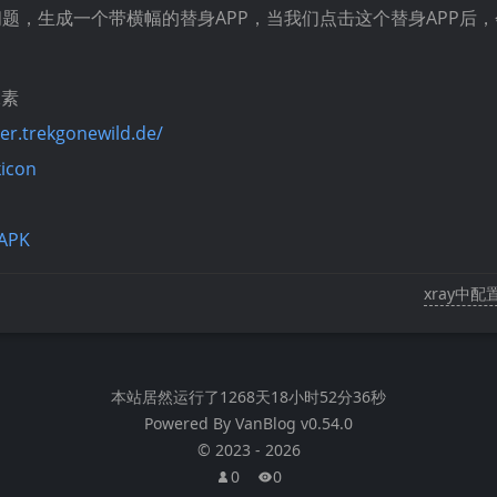
问题，生成一个带横幅的替身APP，当我们点击这个替身APP后
像素
her.trekgonewild.de/
icon
.APK
xray中
本站居然运行了
1268天18小时52分36秒
Powered By
VanBlog
v0.54.0
©
2023
-
2026
0
0