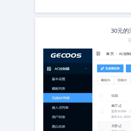
30元的沛