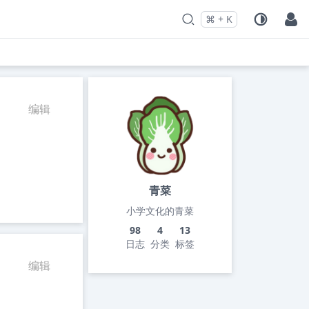
⌘
+
K
Press
and
to search
编辑
青菜
小学文化的青菜
98
4
13
日志
分类
标签
编辑