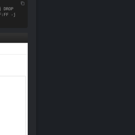
 DROP

:FF -j 