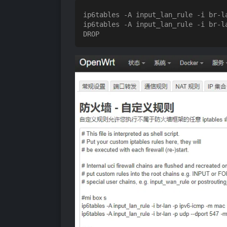
ip6tables -A input_lan_rule -i br-l
ip6tables -A input_lan_rule -i br-l