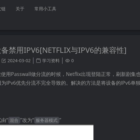
友链
关于
常用小工具
备禁用IPV6[NETFLIX与IPV6的兼容性]
2024-03-02
学习资料
0
用Passwall做分流的时候，Netflix出现登陆正常，刷新剧
IPv6优先分流不完全导致的。解决的方法是将设备的IPv6单
式由“
”改为“
”
混合
服务器模式