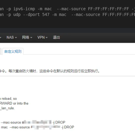
an -p ipv6-icmp -m mac  --mac-source FF:FF:FF:FF:FF:FF -j
an -p udp --dport 547 -m mac  --mac-source FF:FF:FF:FF:FF