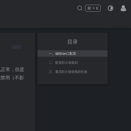
⌘
+
K
Press
and
to search
目录
编辑
一、编辑lan口配置
二、配置防火墙规则
集也正常，但是
三、重启防火墙使规则生效
独禁用（不影