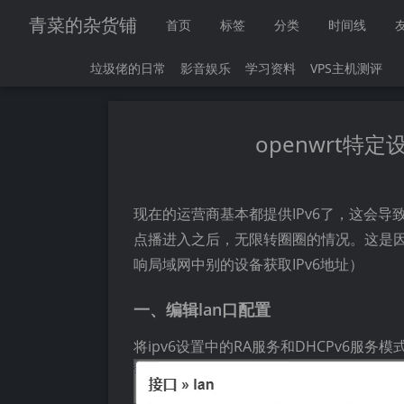
青菜的杂货铺
首页
标签
分类
时间线
垃圾佬的日常
影音娱乐
学习资料
VPS主机测评
openwrt特定设
现在的运营商基本都提供IPv6了，这会导致使
点播进入之后，无限转圈圈的情况。这是因为
响局域网中别的设备获取IPv6地址）
一、编辑lan口配置
将ipv6设置中的RA服务和DHCPv6服务模