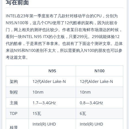
写在前面
INTEL在23年第一季度发布了几款针对移动平台的CPU，分别为
N95,N100等，这几个CPU使用了12代酷睿的架构，因为比较冷
门，网上相关的测评也比较少。作者某日在海鲜市场溜达的时候，
看到一块INTEL N95 ITX的小主板，只要299元。299就能体验12
代的酷睿，于是果然下单拿来。也就有了下面这个测评文章。总体
来说N95和N100差别不太大，所以需要购入N100的朋友也可以参
考这篇文章。
N95
N100
架构
12代Alder Lake-N
12代Alder Lake-N
制程
10nm
10nm
主频
1.7—3.4GHz
0.8—3.4GHz
TDP
15瓦
6瓦
Intel(R) UHD
Intel(R) UHD
核显