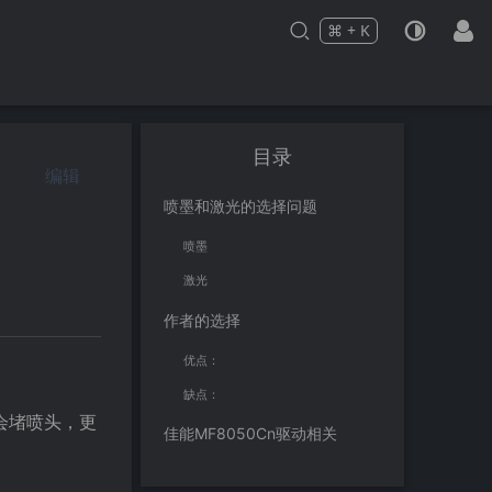
⌘
+
K
Press
and
to search
目录
编辑
喷墨和激光的选择问题
喷墨
激光
作者的选择
优点：
缺点：
会堵喷头，更
佳能MF8050Cn驱动相关