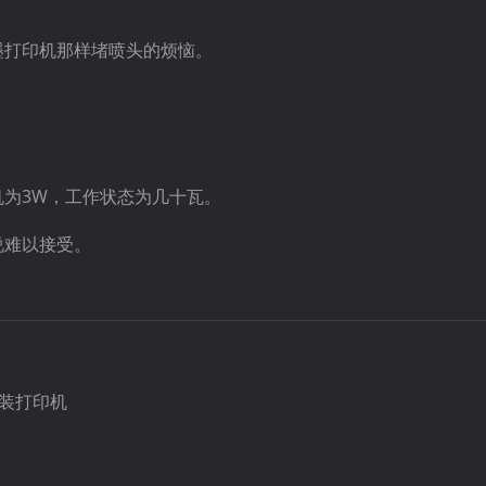
。
墨打印机那样堵喷头的烦恼。
为3W，工作状态为几十瓦。
说难以接受。
络安装打印机