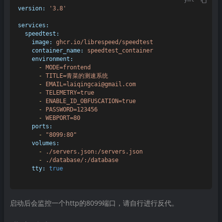
version:
'3.8'
services:
speedtest:
image:
ghcr.io/librespeed/speedtest
container_name:
speedtest_container
environment:
-
MODE=frontend
-
TITLE=青菜的测速系统
-
EMAIL=laiqingcai@gmail.com
-
TELEMETRY=true
-
ENABLE_ID_OBFUSCATION=true
-
PASSWORD=123456
-
WEBPORT=80
ports:
-
"8099:80"
volumes:
-
./servers.json:/servers.json
-
./database/:/database
tty:
true
启动后会监控一个http的8099端口，请自行进行反代。