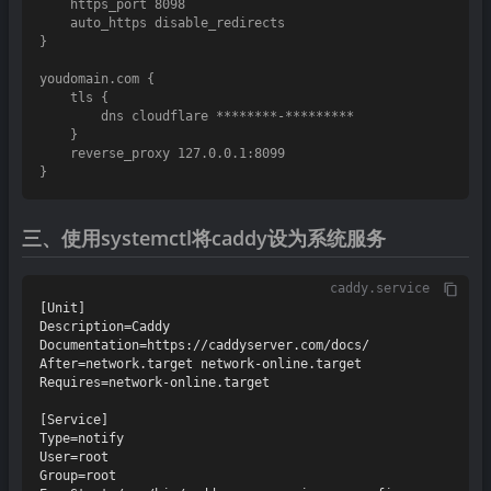
    https_port 8098

    auto_https disable_redirects

}

youdomain.com {

    tls {

        dns cloudflare ********-*********

    }

    reverse_proxy 127.0.0.1:8099

三、使用systemctl将caddy设为系统服务
caddy.service
[Unit]

Description=Caddy

Documentation=https://caddyserver.com/docs/

After=network.target network-online.target

Requires=network-online.target

[Service]

Type=notify

User=root

Group=root
