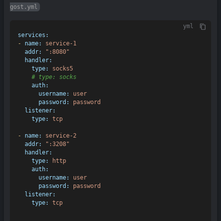
gost.yml
yml
services:
-
name:
service-1
addr:
":8080"
handler:
type:
socks5
# type: socks
auth:
username:
user
password:
password
listener:
type:
tcp
-
name:
service-2
addr:
":3208"
handler:
type:
http
auth:
username:
user
password:
password
listener:
type:
tcp