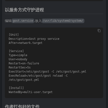
以服务方式守护进程
编辑
,放入
gost.service
/usr/lib/systemd/system/
[Unit]

Description=Gost proxy service

After=network.target

[Service]

Type=simple

User=nobody

Restart=on-failure

RestartSec=5s

ExecStart=/etc/gost/gost -C /etc/gost/gost.yml

ExecReload=/etc/gost/gost reload -C 
/etc/gost/gost.yml

[Install]

作者打包好的文件