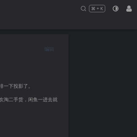
⌘
+
K
Press
and
to search
编辑
排一下投影了。
欢淘二手货，闲鱼一进去就