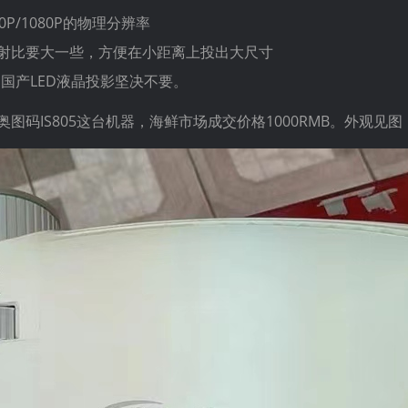
P/1080P的物理分辨率
射比要大一些，方便在小距离上投出大尺寸
术，国产LED液晶投影坚决不要。
图码IS805这台机器，海鲜市场成交价格1000RMB。外观见图