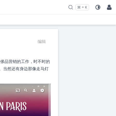
⌘
+
K
Press
and
to search
编辑
奢侈品营销的工作，时不时的
。当然还有身边那像走马灯