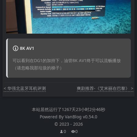
8K AV1
可以看到在DG1的加持下，油管8K AV1终于可以流畅播放
（请忽略我那垃圾的梯子）
< 华强北蓝牙耳机评测
爽剧推荐-《艾米丽在巴黎》 >
本站居然运行了
1267天23小时2分46秒
Powered By
VanBlog
v0.54.0
©
2023
-
2026
0
0