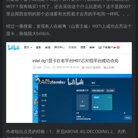
WTF？我有钱买11代了，还去买你这个什么玩意吗？这不是跟007
里达闻西发明的那个必须要有光照着才会亮的手电筒一样吗。。。
经过一番搜索，发现有人在精粤（山寨主板）H97I上成功点亮这个
显卡，善哉我大bilibili。
作者给出点亮的经验：1、开启ABOVE 4G DECODING 2、关闭