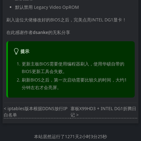
默认禁用 Legacy Video OpROM
刷入这位大佬修改好的BIOS之后，完美点亮INTEL DG1显卡！
在此感谢作者
dsanke
的无私分享
提示
更新主板BIOS需要使用编程器刷入，使用华硕自带的
BIOS更新工具会失败。
刷新BIOS之后，第一次启动需要比较久的时间，大约1
分钟左右才会亮屏。
< iptables版本根据DDNS放行IP
寨板X99HD3 + INTEL DG1折腾日
白名单
记 >
本站居然运行了
1271天2小时3分25秒