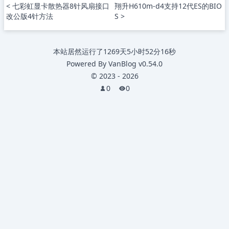
< 七彩虹显卡散热器8针风扇接口
翔升H610m-d4支持12代ES的BIO
改公版4针方法
S >
本站居然运行了
1269天5小时52分16秒
Powered By
VanBlog
v0.54.0
©
2023
-
2026
0
0