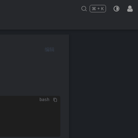
⌘
+
K
Press
and
to search
编辑
bash