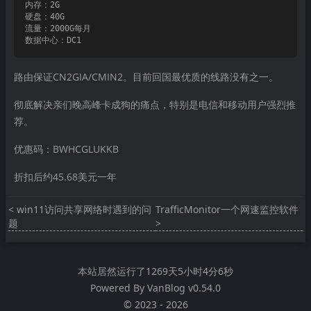
内存：2G

硬盘：40G

流量：2000G每月

路由保证CN2GIA/CMIN2。目前回国最优质的线路没有之一。
彻底解决亲们晚高峰卡成狗的痛点，特别是电信和移动用户强烈推
荐。
优惠码：BWHCGLUKKB
折扣后约45.68美元一年
< win11访问共享网络时遇到的问
TrafficMonitor一个网速监控软件 
题
>
本站居然运行了
1269天5小时4分6秒
Powered By
VanBlog
v0.54.0
©
2023
-
2026