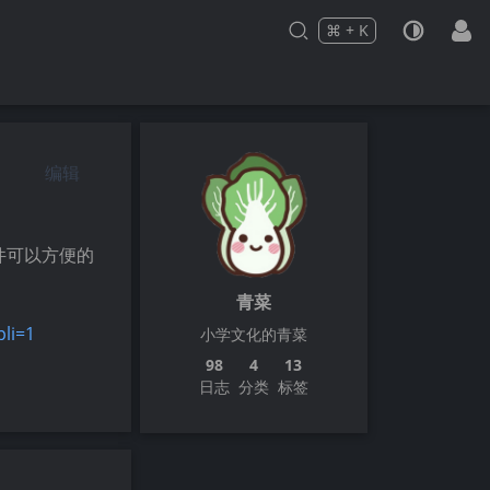
⌘
+
K
Press
and
to search
编辑
件可以方便的
青菜
pli=1
小学文化的青菜
98
4
13
日志
分类
标签