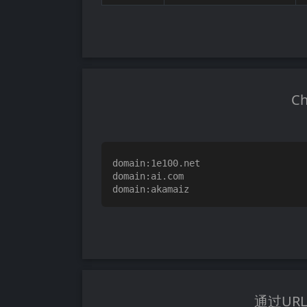
C
domain:1e100.net

domain:ai.com

通过UR