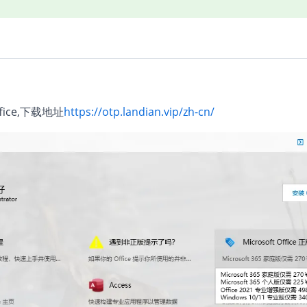
ice,下载地址
https://otp.landian.vip/zh-cn/