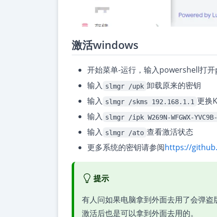
激活windows
开始菜单-运行，输入powershell打
输入
卸载原来的密钥
slmgr /upk
输入
更换K
slmgr /skms 192.168.1.1
输入
slmgr /ipk W269N-WFGWX-YVC9B
输入
查看激活状态
slmgr /ato
更多系统的密钥请参阅
https://githu
提示
有人问如果电脑拿到外面去用了会弹盗
激活后也是可以拿到外面去用的。