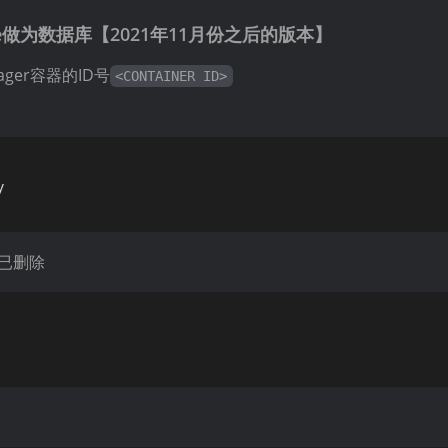
sqlite做为数据库【2021年11月份之后的版本】
anager容器的ID号
<CONTAINER ID>


为已删除