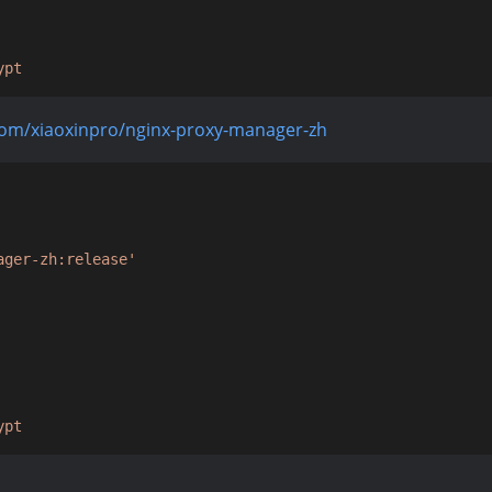
ypt
.com/xiaoxinpro/nginx-proxy-manager-zh
ager-zh:release'
ypt