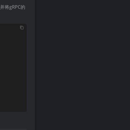
并将gRPC的