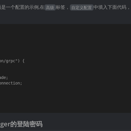
下面是一个配置的示例,在
标签，
中填入下面代码，
高级
自定义配置
n/grpc") {

de;

nnection;

nager的登陆密码